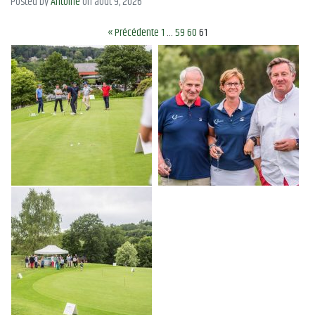
Posted by
Antoine
on août 9, 2026
« Précédente
1
…
59
60
61