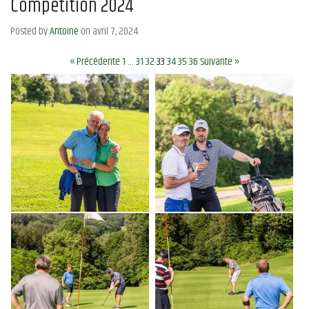
Compétition 2024
Posted by
Antoine
on avril 7, 2024
« Précédente
1
…
31
32
33
34
35
36
Suivante »